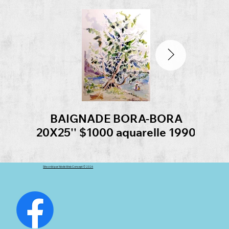
BAIGNADE BORA-BORA
CAMP
20X25'' $1000 aquarelle 1990
14X1
Site créé par Néolis Web Concept © 2026